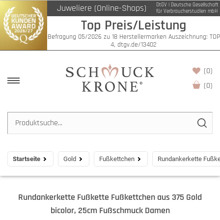
DtGV | Deutsche Gesellschaft
Juweliere (Online-Shops)
für Verbraucherstudien mbH
Top Preis/Leistung
Befragung 05/2026 zu 18 Herstellermarken Auszeichnung: TOP
4, dtgv.de/13402
(0)
(
0
)
Startseite
Gold
Fußkettchen
Rundankerkette Fußke
Rundankerkette Fußkette Fußkettchen aus 375 Gold
bicolor, 25cm Fußschmuck Damen