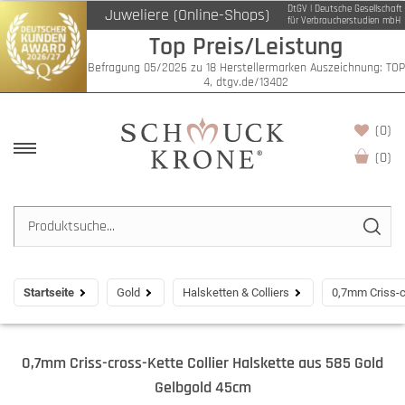
DtGV | Deutsche Gesellschaft
Juweliere (Online-Shops)
für Verbraucherstudien mbH
Top Preis/Leistung
Befragung 05/2026 zu 18 Herstellermarken Auszeichnung: TOP
4, dtgv.de/13402
(0)
(
0
)
Startseite
Gold
Halsketten & Colliers
0,7mm Criss-c
0,7mm Criss-cross-Kette Collier Halskette aus 585 Gold
Gelbgold 45cm