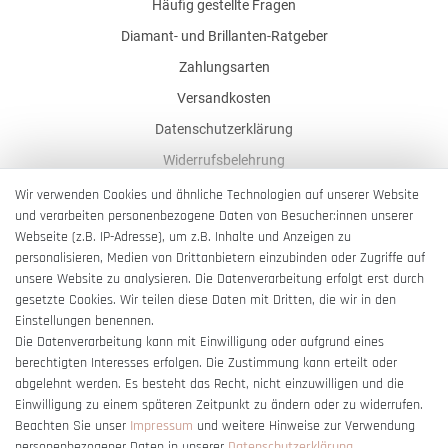
Häufig gestellte Fragen
Diamant- und Brillanten-Ratgeber
Zahlungsarten
Versandkosten
Datenschutzerklärung
Widerrufsbelehrung
AGB
Wir verwenden Cookies und ähnliche Technologien auf unserer Website
und verarbeiten personenbezogene Daten von Besucher:innen unserer
Impressum
Webseite (z.B. IP-Adresse), um z.B. Inhalte und Anzeigen zu
Barrierefreiheitserklärung
personalisieren, Medien von Drittanbietern einzubinden oder Zugriffe auf
unsere Website zu analysieren. Die Datenverarbeitung erfolgt erst durch
gesetzte Cookies. Wir teilen diese Daten mit Dritten, die wir in den
Einstellungen benennen.
Die Datenverarbeitung kann mit Einwilligung oder aufgrund eines
berechtigten Interesses erfolgen. Die Zustimmung kann erteilt oder
Vertrag widerrufen
abgelehnt werden. Es besteht das Recht, nicht einzuwilligen und die
Einwilligung zu einem späteren Zeitpunkt zu ändern oder zu widerrufen.
Beachten Sie unser
Impressum
und weitere Hinweise zur Verwendung
personenbezogener Daten in unserer
Daten­schutz­erklärung
.