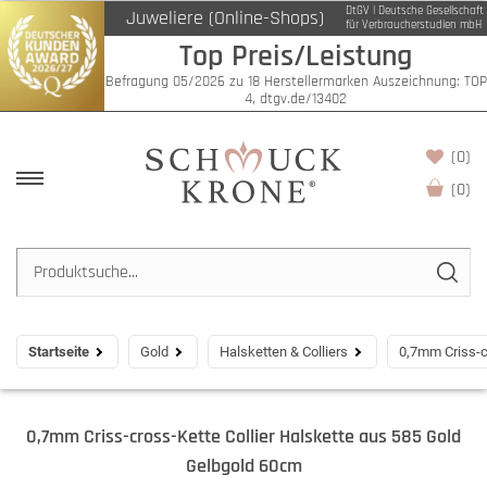
DtGV | Deutsche Gesellschaft
Juweliere (Online-Shops)
für Verbraucherstudien mbH
Top Preis/Leistung
Befragung 05/2026 zu 18 Herstellermarken Auszeichnung: TOP
4, dtgv.de/13402
(0)
(
0
)
Startseite
Gold
Halsketten & Colliers
0,7mm Criss-c
0,7mm Criss-cross-Kette Collier Halskette aus 585 Gold
Gelbgold 60cm