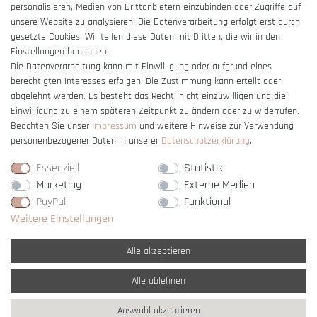
Barrierefreiheitserklärung
personalisieren, Medien von Drittanbietern einzubinden oder Zugriffe auf
unsere Website zu analysieren. Die Datenverarbeitung erfolgt erst durch
gesetzte Cookies. Wir teilen diese Daten mit Dritten, die wir in den
Einstellungen benennen.
Die Datenverarbeitung kann mit Einwilligung oder aufgrund eines
berechtigten Interesses erfolgen. Die Zustimmung kann erteilt oder
Vertrag widerrufen
abgelehnt werden. Es besteht das Recht, nicht einzuwilligen und die
Einwilligung zu einem späteren Zeitpunkt zu ändern oder zu widerrufen.
Beachten Sie unser
Impressum
und weitere Hinweise zur Verwendung
personenbezogener Daten in unserer
Daten­schutz­erklärung
.
Essenziell
Statistik
Marketing
Externe Medien
PayPal
Funktional
Weitere Einstellungen
Alle akzeptieren
Alle ablehnen
* Alle Preise verstehen sich inkl. gesetzl. MwSt. und
zzgl. Versandkosten
Auswahl akzeptieren
** Nur innerhalb Deutschlands
© copyright 2007-2026 Schmuck Krone / Alle