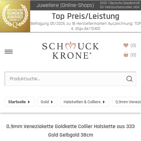
DtGV | Deutsche Gesellschaft
Juweliere (Online-Shops)
für Verbraucherstudien mbH
Top Preis/Leistung
Befragung 05/2026 zu 18 Herstellermarken Auszeichnung: TOP
4, dtgv.de/13402
(0)
(
0
)
Startseite
Gold
Halsketten & Colliers
0,9mm Venezia
0,9mm Veneziakette Goldkette Collier Halskette aus 333
Gold Gelbgold 38cm