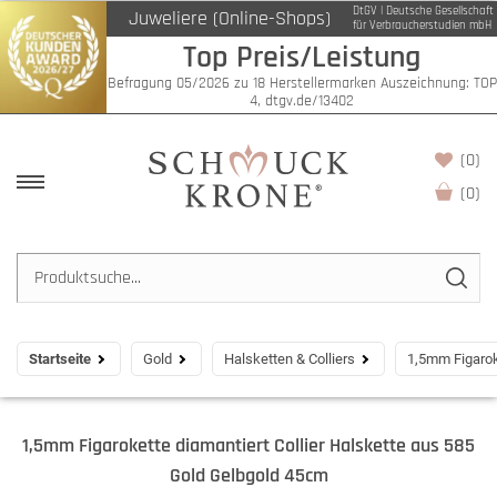
DtGV | Deutsche Gesellschaft
Juweliere (Online-Shops)
für Verbraucherstudien mbH
Top Preis/Leistung
Befragung 05/2026 zu 18 Herstellermarken Auszeichnung: TOP
4, dtgv.de/13402
(0)
(
0
)
Startseite
Gold
Halsketten & Colliers
1,5mm Figarok
1,5mm Figarokette diamantiert Collier Halskette aus 585
Gold Gelbgold 45cm