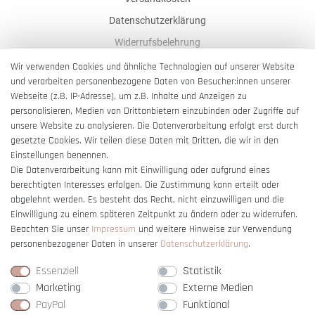
Datenschutzerklärung
Widerrufsbelehrung
AGB
Wir verwenden Cookies und ähnliche Technologien auf unserer Website
und verarbeiten personenbezogene Daten von Besucher:innen unserer
Impressum
Webseite (z.B. IP-Adresse), um z.B. Inhalte und Anzeigen zu
Barrierefreiheitserklärung
personalisieren, Medien von Drittanbietern einzubinden oder Zugriffe auf
unsere Website zu analysieren. Die Datenverarbeitung erfolgt erst durch
gesetzte Cookies. Wir teilen diese Daten mit Dritten, die wir in den
Einstellungen benennen.
Die Datenverarbeitung kann mit Einwilligung oder aufgrund eines
berechtigten Interesses erfolgen. Die Zustimmung kann erteilt oder
Vertrag widerrufen
abgelehnt werden. Es besteht das Recht, nicht einzuwilligen und die
Einwilligung zu einem späteren Zeitpunkt zu ändern oder zu widerrufen.
Beachten Sie unser
Impressum
und weitere Hinweise zur Verwendung
personenbezogener Daten in unserer
Daten­schutz­erklärung
.
Essenziell
Statistik
Marketing
Externe Medien
PayPal
Funktional