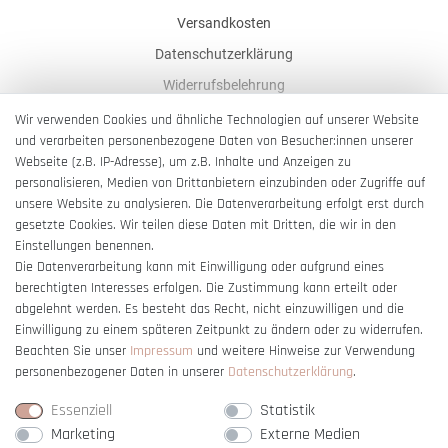
Versandkosten
Datenschutzerklärung
Widerrufsbelehrung
AGB
Wir verwenden Cookies und ähnliche Technologien auf unserer Website
und verarbeiten personenbezogene Daten von Besucher:innen unserer
Impressum
Webseite (z.B. IP-Adresse), um z.B. Inhalte und Anzeigen zu
Barrierefreiheitserklärung
personalisieren, Medien von Drittanbietern einzubinden oder Zugriffe auf
unsere Website zu analysieren. Die Datenverarbeitung erfolgt erst durch
gesetzte Cookies. Wir teilen diese Daten mit Dritten, die wir in den
Einstellungen benennen.
Die Datenverarbeitung kann mit Einwilligung oder aufgrund eines
berechtigten Interesses erfolgen. Die Zustimmung kann erteilt oder
Vertrag widerrufen
abgelehnt werden. Es besteht das Recht, nicht einzuwilligen und die
Einwilligung zu einem späteren Zeitpunkt zu ändern oder zu widerrufen.
Beachten Sie unser
Impressum
und weitere Hinweise zur Verwendung
personenbezogener Daten in unserer
Daten­schutz­erklärung
.
Essenziell
Statistik
Marketing
Externe Medien