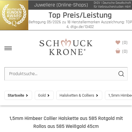
DtGV | Deutsche Gesellschaft
Juweliere (Online-Shops)
für Verbraucherstudien mbH
Top Preis/Leistung
Befragung 05/2026 zu 18 Herstellermarken Auszeichnung: TOP
4, dtgv.de/13402
(0)
(
0
)
Startseite
Gold
Halsketten & Colliers
1,5mm Himbeer
1,5mm Himbeer Collier Halskette aus 585 Rotgold mit
Rollos aus 585 Weißgold 45cm