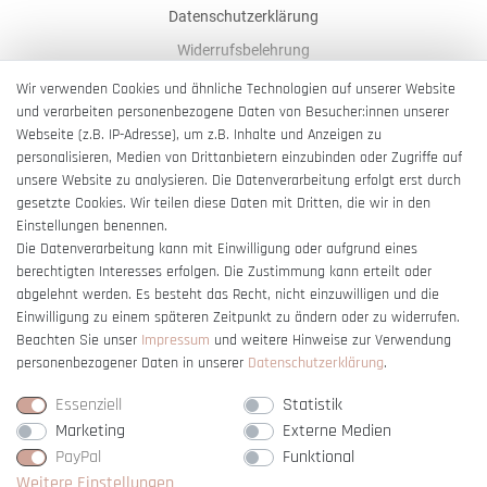
Datenschutzerklärung
Widerrufsbelehrung
AGB
Wir verwenden Cookies und ähnliche Technologien auf unserer Website
und verarbeiten personenbezogene Daten von Besucher:innen unserer
Impressum
Webseite (z.B. IP-Adresse), um z.B. Inhalte und Anzeigen zu
Barrierefreiheitserklärung
personalisieren, Medien von Drittanbietern einzubinden oder Zugriffe auf
unsere Website zu analysieren. Die Datenverarbeitung erfolgt erst durch
gesetzte Cookies. Wir teilen diese Daten mit Dritten, die wir in den
Einstellungen benennen.
Die Datenverarbeitung kann mit Einwilligung oder aufgrund eines
berechtigten Interesses erfolgen. Die Zustimmung kann erteilt oder
Vertrag widerrufen
abgelehnt werden. Es besteht das Recht, nicht einzuwilligen und die
Einwilligung zu einem späteren Zeitpunkt zu ändern oder zu widerrufen.
Beachten Sie unser
Impressum
und weitere Hinweise zur Verwendung
personenbezogener Daten in unserer
Daten­schutz­erklärung
.
Essenziell
Statistik
Marketing
Externe Medien
PayPal
Funktional
Weitere Einstellungen