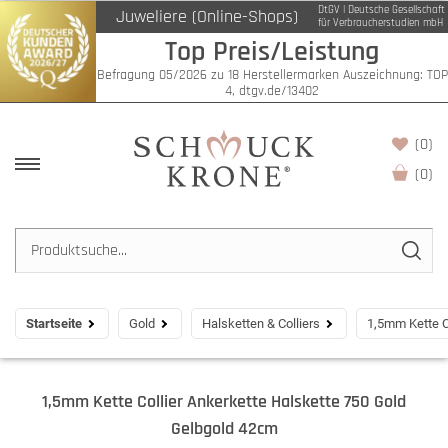
DtGV | Deutsche Gesellschaft
Juweliere (Online-Shops)
für Verbraucherstudien mbH
Top Preis/Leistung
Befragung 05/2026 zu 18 Herstellermarken Auszeichnung: TOP
4, dtgv.de/13402
(0)
(
0
)
Startseite
Gold
Halsketten & Colliers
1,5mm Kette C
1,5mm Kette Collier Ankerkette Halskette 750 Gold
Gelbgold 42cm