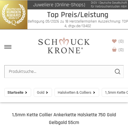
DtGV | Deutsche Gesellschaft
Juweliere (Online-Shops)
für Verbraucherstudien mbH
Top Preis/Leistung
Befragung 05/2026 zu 18 Herstellermarken Auszeichnung: TOP
4, dtgv.de/13402
(0)
(
0
)
Startseite
Gold
Halsketten & Colliers
1,5mm Kette C
1,5mm Kette Collier Ankerkette Halskette 750 Gold
Gelbgold 55cm