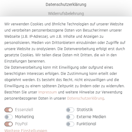
Datenschutzerklärung
Widerrufsbelehrung
AGB
Wir verwenden Cookies und ähnliche Technologien auf unserer Website
und verarbeiten personenbezogene Daten von Besucher:innen unserer
Impressum
Webseite (z.B. IP-Adresse), um z.B. Inhalte und Anzeigen zu
Barrierefreiheitserklärung
personalisieren, Medien von Drittanbietern einzubinden oder Zugriffe auf
unsere Website zu analysieren. Die Datenverarbeitung erfolgt erst durch
gesetzte Cookies. Wir teilen diese Daten mit Dritten, die wir in den
Einstellungen benennen.
Die Datenverarbeitung kann mit Einwilligung oder aufgrund eines
berechtigten Interesses erfolgen. Die Zustimmung kann erteilt oder
Vertrag widerrufen
abgelehnt werden. Es besteht das Recht, nicht einzuwilligen und die
Einwilligung zu einem späteren Zeitpunkt zu ändern oder zu widerrufen.
Beachten Sie unser
Impressum
und weitere Hinweise zur Verwendung
personenbezogener Daten in unserer
Daten­schutz­erklärung
.
Essenziell
Statistik
Marketing
Externe Medien
PayPal
Funktional
Weitere Einstellungen