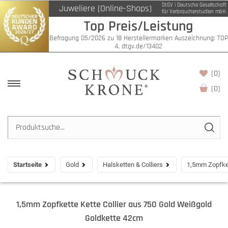
DtGV | Deutsche Gesellschaft
Juweliere (Online-Shops)
für Verbraucherstudien mbH
Top Preis/Leistung
Befragung 05/2026 zu 18 Herstellermarken Auszeichnung: TOP
4, dtgv.de/13402
(0)
(
0
)
Startseite
Gold
Halsketten & Colliers
1,5mm Zopfket
1,5mm Zopfkette Kette Collier aus 750 Gold Weißgold
Goldkette 42cm