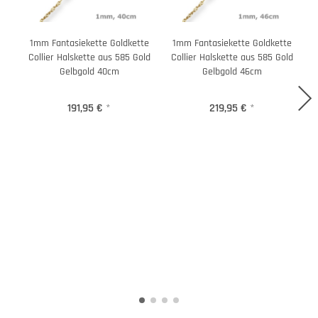
1mm Fantasiekette Goldkette
1mm Fantasiekette Goldkette
Collier Halskette aus 585 Gold
Collier Halskette aus 585 Gold
C
Gelbgold 40cm
Gelbgold 46cm
191,95 €
*
219,95 €
*