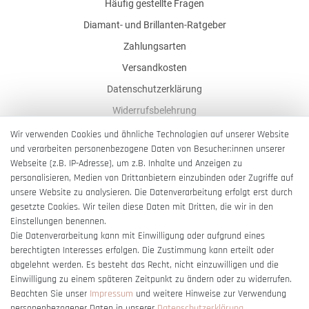
Häufig gestellte Fragen
Diamant- und Brillanten-Ratgeber
Zahlungsarten
Versandkosten
Datenschutzerklärung
Widerrufsbelehrung
AGB
Wir verwenden Cookies und ähnliche Technologien auf unserer Website
und verarbeiten personenbezogene Daten von Besucher:innen unserer
Impressum
Webseite (z.B. IP-Adresse), um z.B. Inhalte und Anzeigen zu
Barrierefreiheitserklärung
personalisieren, Medien von Drittanbietern einzubinden oder Zugriffe auf
unsere Website zu analysieren. Die Datenverarbeitung erfolgt erst durch
gesetzte Cookies. Wir teilen diese Daten mit Dritten, die wir in den
Einstellungen benennen.
Die Datenverarbeitung kann mit Einwilligung oder aufgrund eines
berechtigten Interesses erfolgen. Die Zustimmung kann erteilt oder
Vertrag widerrufen
abgelehnt werden. Es besteht das Recht, nicht einzuwilligen und die
Einwilligung zu einem späteren Zeitpunkt zu ändern oder zu widerrufen.
Beachten Sie unser
Impressum
und weitere Hinweise zur Verwendung
personenbezogener Daten in unserer
Daten­schutz­erklärung
.