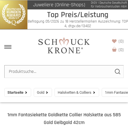
DtGV | Deutsche Gesellschaft
Juweliere (Online-Shops)
für Verbraucherstudien mbH
Top Preis/Leistung
Befragung 05/2026 zu 18 Herstellermarken Auszeichnung: TOP
4, dtgv.de/13402
(0)
(
0
)
Startseite
Gold
Halsketten & Colliers
1mm Fantasiek
1mm Fantasiekette Goldkette Collier Halskette aus 585
Gold Gelbgold 42cm