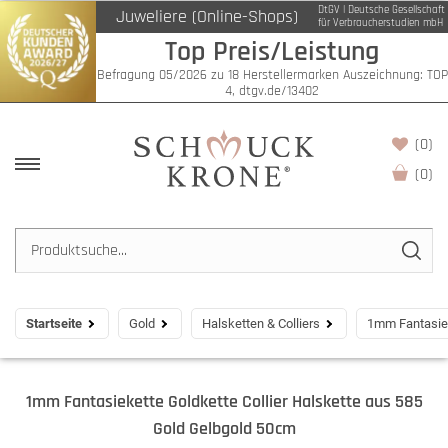
DtGV | Deutsche Gesellschaft
Juweliere (Online-Shops)
für Verbraucherstudien mbH
Top Preis/Leistung
Befragung 05/2026 zu 18 Herstellermarken Auszeichnung: TOP
4, dtgv.de/13402
(0)
(
0
)
Startseite
Gold
Halsketten & Colliers
1mm Fantasiek
1mm Fantasiekette Goldkette Collier Halskette aus 585
Gold Gelbgold 50cm