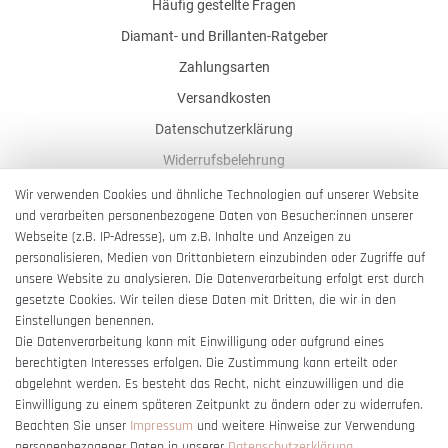
Häufig gestellte Fragen
Diamant- und Brillanten-Ratgeber
Zahlungsarten
Versandkosten
Datenschutzerklärung
Widerrufsbelehrung
AGB
Wir verwenden Cookies und ähnliche Technologien auf unserer Website
und verarbeiten personenbezogene Daten von Besucher:innen unserer
Impressum
Webseite (z.B. IP-Adresse), um z.B. Inhalte und Anzeigen zu
Barrierefreiheitserklärung
personalisieren, Medien von Drittanbietern einzubinden oder Zugriffe auf
unsere Website zu analysieren. Die Datenverarbeitung erfolgt erst durch
gesetzte Cookies. Wir teilen diese Daten mit Dritten, die wir in den
Einstellungen benennen.
Die Datenverarbeitung kann mit Einwilligung oder aufgrund eines
berechtigten Interesses erfolgen. Die Zustimmung kann erteilt oder
Vertrag widerrufen
abgelehnt werden. Es besteht das Recht, nicht einzuwilligen und die
Einwilligung zu einem späteren Zeitpunkt zu ändern oder zu widerrufen.
Beachten Sie unser
Impressum
und weitere Hinweise zur Verwendung
personenbezogener Daten in unserer
Daten­schutz­erklärung
.