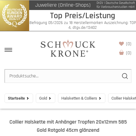
DtGV | Deutsche Gesellschaft
Juweliere (Online-Shops)
für Verbraucherstudien mbH
Top Preis/Leistung
Befragung 05/2026 zu 18 Herstellermarken Auszeichnung: TOP
4, dtgv.de/13402
(0)
(
0
)
Startseite
Gold
Halsketten & Colliers
Collier Halsk
Collier Halskette mit Anhänger Tropfen 20x12mm 585
Gold Rotgold 45cm glänzend