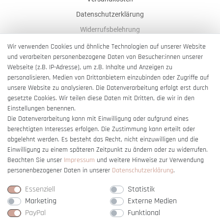
Datenschutzerklärung
Widerrufsbelehrung
AGB
Wir verwenden Cookies und ähnliche Technologien auf unserer Website
und verarbeiten personenbezogene Daten von Besucher:innen unserer
Impressum
Webseite (z.B. IP-Adresse), um z.B. Inhalte und Anzeigen zu
Barrierefreiheitserklärung
personalisieren, Medien von Drittanbietern einzubinden oder Zugriffe auf
unsere Website zu analysieren. Die Datenverarbeitung erfolgt erst durch
gesetzte Cookies. Wir teilen diese Daten mit Dritten, die wir in den
Einstellungen benennen.
Die Datenverarbeitung kann mit Einwilligung oder aufgrund eines
berechtigten Interesses erfolgen. Die Zustimmung kann erteilt oder
Vertrag widerrufen
abgelehnt werden. Es besteht das Recht, nicht einzuwilligen und die
Einwilligung zu einem späteren Zeitpunkt zu ändern oder zu widerrufen.
Beachten Sie unser
Impressum
und weitere Hinweise zur Verwendung
personenbezogener Daten in unserer
Daten­schutz­erklärung
.
Essenziell
Statistik
Marketing
Externe Medien
PayPal
Funktional