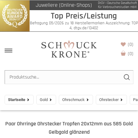
DtGV | Deutsche Gesellschaft
Juweliere (Online-Shops)
für Verbraucherstudien mbH
Top Preis/Leistung
Befragung 05/2026 zu 18 Herstellermarken Auszeichnung: TOP
4, dtgv.de/13402
(0)
(
0
)
Startseite
Gold
Ohrschmuck
Ohrstecker
Pa
Paar Ohrringe Ohrstecker Tropfen 20x12mm aus 585 Gold
Gelbgold glänzend