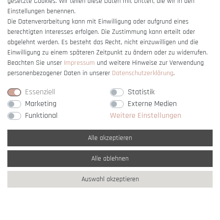
gesetzte Cookies. Wir teilen diese Daten mit Dritten, die wir in den
Einstellungen benennen.
Die Datenverarbeitung kann mit Einwilligung oder aufgrund eines
Vertrag widerrufen
berechtigten Interesses erfolgen. Die Zustimmung kann erteilt oder
abgelehnt werden. Es besteht das Recht, nicht einzuwilligen und die
Einwilligung zu einem späteren Zeitpunkt zu ändern oder zu widerrufen.
Beachten Sie unser
Impressum
und weitere Hinweise zur Verwendung
personenbezogener Daten in unserer
Daten­schutz­erklärung
.
Essenziell
Statistik
Marketing
Externe Medien
Funktional
Weitere Einstellungen
Alle akzeptieren
Alle ablehnen
* Alle Preise verstehen sich inkl. gesetzl. MwSt. und
zzgl. Versandkosten
Auswahl akzeptieren
** Nur innerhalb Deutschlands
© copyright 2007-2026 Schmuck Krone / Alle
Rechte vorbehalten / powered by
createyourtemplate