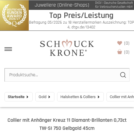
DtGV | Deutsche Gesellschaft
Juweliere (Online-Shops)
für Verbraucherstudien mbH
Top Preis/Leistung
Befragung 05/2026 zu 18 Herstellermarken Auszeichnung: TOP
4, dtgv.de/13402
(0)
(
0
)
Startseite
Gold
Halsketten & Colliers
Collier mit A
Collier mit Anhänger Kreuz 11 Diamant-Brillanten 0,73ct
TW-SI 750 Gelbgold 45cm