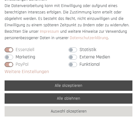
Die Datenverarbeitung kann mit Einwilligung oder aufgrund eines
berechtigten Interesses erfolgen. Die Zustimmung kann erteilt oder
Vertrag widerrufen
abgelehnt werden. Es besteht das Recht, nicht einzuwilligen und die
Einwilligung zu einem späteren Zeitpunkt zu ändern oder zu widerrufen.
Beachten Sie unser
Impressum
und weitere Hinweise zur Verwendung
personenbezogener Daten in unserer
Daten­schutz­erklärung
.
Essenziell
Statistik
Marketing
Externe Medien
PayPal
Funktional
Weitere Einstellungen
Alle akzeptieren
Alle ablehnen
* Alle Preise verstehen sich inkl. gesetzl. MwSt. und
zzgl. Versandkosten
Auswahl akzeptieren
** Nur innerhalb Deutschlands
© copyright 2007-2026 Schmuck Krone / Alle
Rechte vorbehalten / powered by
createyourtemplate