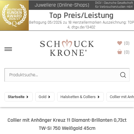
DtGV | Deutsche Gesellschaft
Juweliere (Online-Shops)
für Verbraucherstudien mbH
Top Preis/Leistung
Befragung 05/2026 zu 18 Herstellermarken Auszeichnung: TOP
4, dtgv.de/13402
(0)
(
0
)
Startseite
Gold
Halsketten & Colliers
Collier mit A
Collier mit Anhänger Kreuz 11 Diamant-Brillanten 0,73ct
TW-SI 750 Weißgold 45cm