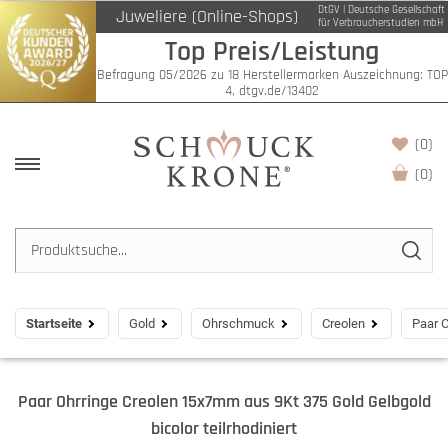
DtGV | Deutsche Gesellschaft
Juweliere (Online-Shops)
für Verbraucherstudien mbH
Top Preis/Leistung
Befragung 05/2026 zu 18 Herstellermarken Auszeichnung: TOP
4, dtgv.de/13402
(0)
(
0
)
Startseite
Gold
Ohrschmuck
Creolen
Paar O
Paar Ohrringe Creolen 15x7mm aus 9Kt 375 Gold Gelbgold
bicolor teilrhodiniert