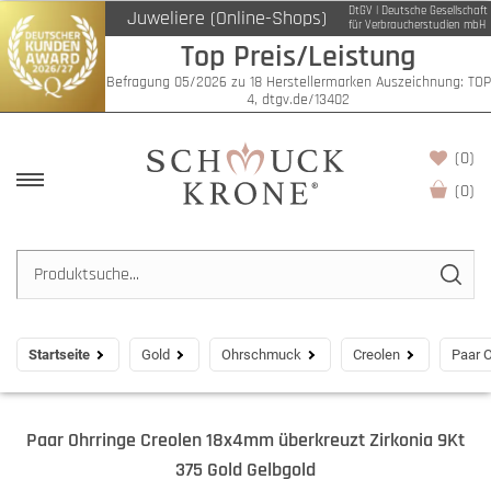
DtGV | Deutsche Gesellschaft
Juweliere (Online-Shops)
für Verbraucherstudien mbH
Top Preis/Leistung
Befragung 05/2026 zu 18 Herstellermarken Auszeichnung: TOP
4, dtgv.de/13402
(0)
(
0
)
Startseite
Gold
Ohrschmuck
Creolen
Paar O
Paar Ohrringe Creolen 18x4mm überkreuzt Zirkonia 9Kt
375 Gold Gelbgold