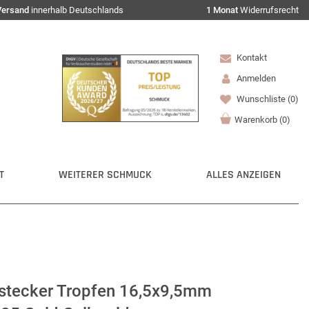
Versand
innerhalb Deutschlands
1 Monat
Widerrufsrecht
Kontakt
Anmelden
Wunschliste
(0)
Warenkorb
(
0
)
T
WEITERER SCHMUCK
ALLES ANZEIGEN
rstecker Tropfen 16,5x9,5mm