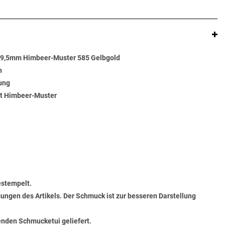
5x9,5mm Himbeer-Muster 585 Gelbgold
n
rung
it Himbeer-Muster
estempelt.
ungen des Artikels. Der Schmuck ist zur besseren Darstellung
senden Schmucketui geliefert.