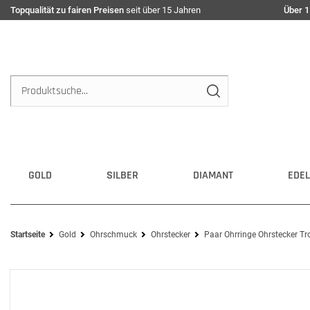
Topqualität zu fairen Preisen
seit über 15 Jahren
Über 1
GOLD
SILBER
DIAMANT
EDEL
Startseite
Gold
Ohrschmuck
Ohrstecker
Paar Ohrringe Ohrstecker T