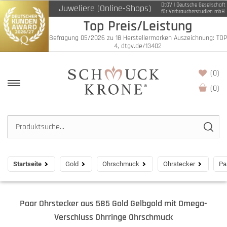
DtGV | Deutsche Gesellschaft
Juweliere (Online-Shops)
für Verbraucherstudien mbH
Top Preis/Leistung
Befragung 05/2026 zu 18 Herstellermarken Auszeichnung: TOP
4, dtgv.de/13402
(0)
(
0
)
Startseite
Gold
Ohrschmuck
Ohrstecker
Pa
Paar Ohrstecker aus 585 Gold Gelbgold mit Omega-
Verschluss Ohrringe Ohrschmuck