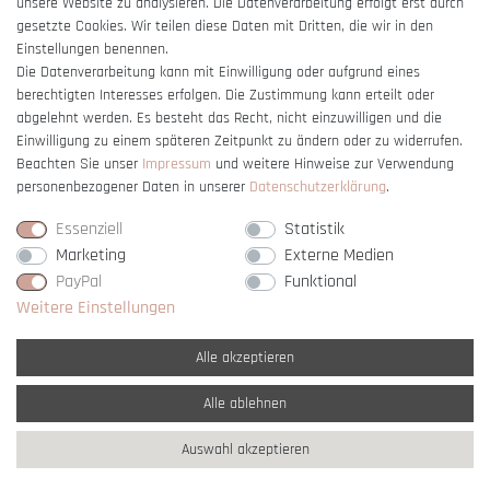
unsere Website zu analysieren. Die Datenverarbeitung erfolgt erst durch
gesetzte Cookies. Wir teilen diese Daten mit Dritten, die wir in den
Einstellungen benennen.
Die Datenverarbeitung kann mit Einwilligung oder aufgrund eines
berechtigten Interesses erfolgen. Die Zustimmung kann erteilt oder
Vertrag widerrufen
abgelehnt werden. Es besteht das Recht, nicht einzuwilligen und die
Einwilligung zu einem späteren Zeitpunkt zu ändern oder zu widerrufen.
Beachten Sie unser
Impressum
und weitere Hinweise zur Verwendung
personenbezogener Daten in unserer
Daten­schutz­erklärung
.
Essenziell
Statistik
Marketing
Externe Medien
PayPal
Funktional
Weitere Einstellungen
Alle akzeptieren
Alle ablehnen
* Alle Preise verstehen sich inkl. gesetzl. MwSt. und
zzgl. Versandkosten
Auswahl akzeptieren
** Nur innerhalb Deutschlands
© copyright 2007-2026 Schmuck Krone / Alle
Rechte vorbehalten / powered by
createyourtemplate