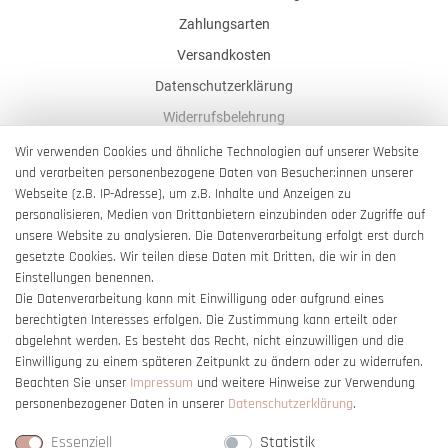
Zahlungsarten
Versandkosten
Datenschutzerklärung
Widerrufsbelehrung
AGB
Wir verwenden Cookies und ähnliche Technologien auf unserer Website
und verarbeiten personenbezogene Daten von Besucher:innen unserer
Impressum
Webseite (z.B. IP-Adresse), um z.B. Inhalte und Anzeigen zu
Barrierefreiheitserklärung
personalisieren, Medien von Drittanbietern einzubinden oder Zugriffe auf
unsere Website zu analysieren. Die Datenverarbeitung erfolgt erst durch
gesetzte Cookies. Wir teilen diese Daten mit Dritten, die wir in den
Einstellungen benennen.
Die Datenverarbeitung kann mit Einwilligung oder aufgrund eines
berechtigten Interesses erfolgen. Die Zustimmung kann erteilt oder
Vertrag widerrufen
abgelehnt werden. Es besteht das Recht, nicht einzuwilligen und die
Einwilligung zu einem späteren Zeitpunkt zu ändern oder zu widerrufen.
Beachten Sie unser
Impressum
und weitere Hinweise zur Verwendung
personenbezogener Daten in unserer
Daten­schutz­erklärung
.
Essenziell
Statistik