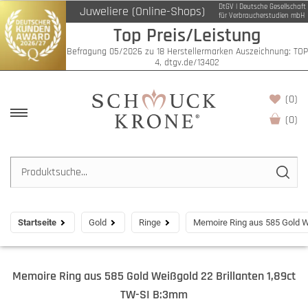
DtGV | Deutsche Gesellschaft
Juweliere (Online-Shops)
für Verbraucherstudien mbH
Top Preis/Leistung
Befragung 05/2026 zu 18 Herstellermarken Auszeichnung: TOP
4, dtgv.de/13402
(0)
(
0
)
Startseite
Gold
Ringe
Memoire Ring aus 585 Gold W
Memoire Ring aus 585 Gold Weißgold 22 Brillanten 1,89ct
TW-SI B:3mm