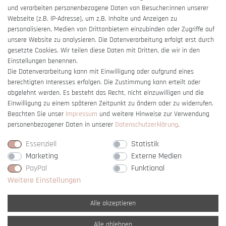
und verarbeiten personenbezogene Daten von Besucher:innen unserer
Impressum
Webseite (z.B. IP-Adresse), um z.B. Inhalte und Anzeigen zu
Barrierefreiheitserklärung
personalisieren, Medien von Drittanbietern einzubinden oder Zugriffe auf
unsere Website zu analysieren. Die Datenverarbeitung erfolgt erst durch
gesetzte Cookies. Wir teilen diese Daten mit Dritten, die wir in den
Einstellungen benennen.
Die Datenverarbeitung kann mit Einwilligung oder aufgrund eines
berechtigten Interesses erfolgen. Die Zustimmung kann erteilt oder
Vertrag widerrufen
abgelehnt werden. Es besteht das Recht, nicht einzuwilligen und die
Einwilligung zu einem späteren Zeitpunkt zu ändern oder zu widerrufen.
Beachten Sie unser
Impressum
und weitere Hinweise zur Verwendung
personenbezogener Daten in unserer
Daten­schutz­erklärung
.
Essenziell
Statistik
Marketing
Externe Medien
PayPal
Funktional
Weitere Einstellungen
Alle akzeptieren
Alle ablehnen