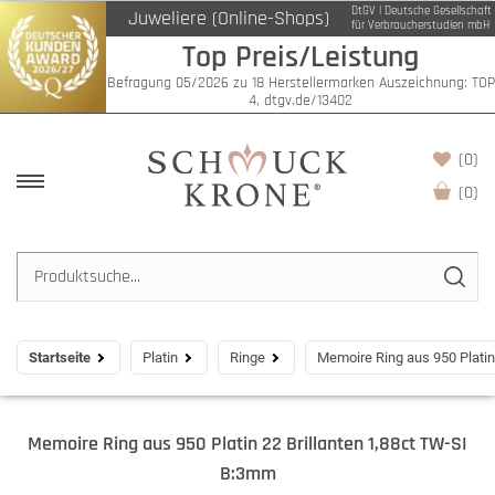
DtGV | Deutsche Gesellschaft
Juweliere (Online-Shops)
für Verbraucherstudien mbH
Top Preis/Leistung
Befragung 05/2026 zu 18 Herstellermarken Auszeichnung: TOP
4, dtgv.de/13402
(0)
(
0
)
Startseite
Platin
Ringe
Memoire Ring aus 950 Platin
Memoire Ring aus 950 Platin 22 Brillanten 1,88ct TW-SI
B:3mm