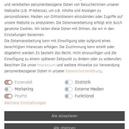
und verarbeiten personenbezogene Daten von Besucher:innen unserer
Impressum
Webseite (z.B. IP-Adresse), um z.B. Inhalte und Anzeigen zu
Barrierefreiheitserklärung
personalisieren, Medien von Drittanbietern einzubinden oder Zugriffe auf
unsere Website zu analysieren. Die Datenverarbeitung erfolgt erst durch
gesetzte Cookies. Wir teilen diese Daten mit Dritten, die wir in den
Einstellungen benennen.
Die Datenverarbeitung kann mit Einwilligung oder aufgrund eines
berechtigten Interesses erfolgen. Die Zustimmung kann erteilt oder
Vertrag widerrufen
abgelehnt werden. Es besteht das Recht, nicht einzuwilligen und die
Einwilligung zu einem späteren Zeitpunkt zu ändern oder zu widerrufen.
Beachten Sie unser
Impressum
und weitere Hinweise zur Verwendung
personenbezogener Daten in unserer
Daten­schutz­erklärung
.
Essenziell
Statistik
Marketing
Externe Medien
PayPal
Funktional
Weitere Einstellungen
Alle akzeptieren
Alle ablehnen