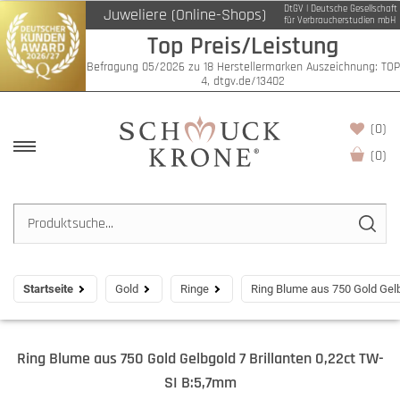
DtGV | Deutsche Gesellschaft
Juweliere (Online-Shops)
für Verbraucherstudien mbH
Top Preis/Leistung
Befragung 05/2026 zu 18 Herstellermarken Auszeichnung: TOP
4, dtgv.de/13402
(0)
(
0
)
Startseite
Gold
Ringe
Ring Blume aus 750 Gold Gelb
Ring Blume aus 750 Gold Gelbgold 7 Brillanten 0,22ct TW-
SI B:5,7mm