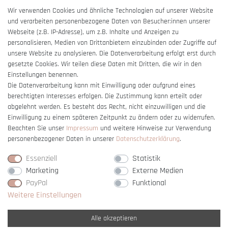
AGB
Wir verwenden Cookies und ähnliche Technologien auf unserer Website
und verarbeiten personenbezogene Daten von Besucher:innen unserer
Impressum
Webseite (z.B. IP-Adresse), um z.B. Inhalte und Anzeigen zu
Barrierefreiheitserklärung
personalisieren, Medien von Drittanbietern einzubinden oder Zugriffe auf
unsere Website zu analysieren. Die Datenverarbeitung erfolgt erst durch
gesetzte Cookies. Wir teilen diese Daten mit Dritten, die wir in den
Einstellungen benennen.
Die Datenverarbeitung kann mit Einwilligung oder aufgrund eines
berechtigten Interesses erfolgen. Die Zustimmung kann erteilt oder
Vertrag widerrufen
abgelehnt werden. Es besteht das Recht, nicht einzuwilligen und die
Einwilligung zu einem späteren Zeitpunkt zu ändern oder zu widerrufen.
Beachten Sie unser
Impressum
und weitere Hinweise zur Verwendung
personenbezogener Daten in unserer
Daten­schutz­erklärung
.
Essenziell
Statistik
Marketing
Externe Medien
PayPal
Funktional
Weitere Einstellungen
Alle akzeptieren