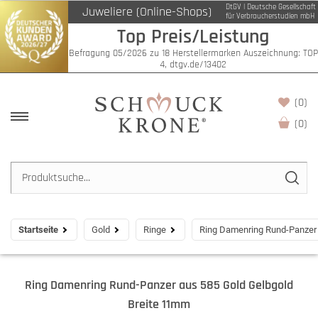
DtGV | Deutsche Gesellschaft
Juweliere (Online-Shops)
für Verbraucherstudien mbH
Top Preis/Leistung
Befragung 05/2026 zu 18 Herstellermarken Auszeichnung: TOP
4, dtgv.de/13402
(0)
(
0
)
Startseite
Gold
Ringe
Ring Damenring Rund-Panzer 
Ring Damenring Rund-Panzer aus 585 Gold Gelbgold
Breite 11mm