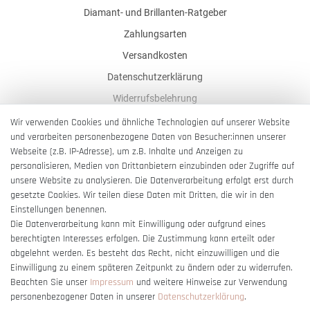
Diamant- und Brillanten-Ratgeber
Zahlungsarten
Versandkosten
Datenschutzerklärung
Widerrufsbelehrung
AGB
Wir verwenden Cookies und ähnliche Technologien auf unserer Website
und verarbeiten personenbezogene Daten von Besucher:innen unserer
Impressum
Webseite (z.B. IP-Adresse), um z.B. Inhalte und Anzeigen zu
Barrierefreiheitserklärung
personalisieren, Medien von Drittanbietern einzubinden oder Zugriffe auf
unsere Website zu analysieren. Die Datenverarbeitung erfolgt erst durch
gesetzte Cookies. Wir teilen diese Daten mit Dritten, die wir in den
Einstellungen benennen.
Die Datenverarbeitung kann mit Einwilligung oder aufgrund eines
berechtigten Interesses erfolgen. Die Zustimmung kann erteilt oder
Vertrag widerrufen
abgelehnt werden. Es besteht das Recht, nicht einzuwilligen und die
Einwilligung zu einem späteren Zeitpunkt zu ändern oder zu widerrufen.
Beachten Sie unser
Impressum
und weitere Hinweise zur Verwendung
personenbezogener Daten in unserer
Daten­schutz­erklärung
.