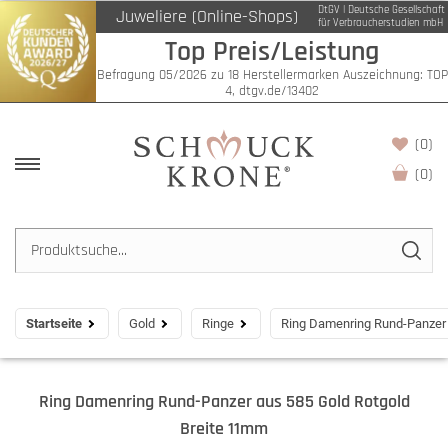
DtGV | Deutsche Gesellschaft
Juweliere (Online-Shops)
für Verbraucherstudien mbH
Top Preis/Leistung
Befragung 05/2026 zu 18 Herstellermarken Auszeichnung: TOP
4, dtgv.de/13402
(0)
(
0
)
Startseite
Gold
Ringe
Ring Damenring Rund-Panzer 
Ring Damenring Rund-Panzer aus 585 Gold Rotgold
Breite 11mm