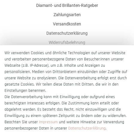
Diamant- und Brillanten-Ratgeber
Zahlungsarten
Versandkosten
Datenschutzerklärung
Widerrufsbelehrung
AGB
Wir verwenden Cookies und ähnliche Technologien auf unserer Website
und verarbeiten personenbezogene Daten von Besucher:innen unserer
Impressum
Webseite (z.B. IP-Adresse), um z.B. Inhalte und Anzeigen zu
Barrierefreiheitserklärung
personalisieren, Medien von Drittanbietern einzubinden oder Zugriffe auf
unsere Website zu analysieren. Die Datenverarbeitung erfolgt erst durch
gesetzte Cookies. Wir teilen diese Daten mit Dritten, die wir in den
Einstellungen benennen.
Die Datenverarbeitung kann mit Einwilligung oder aufgrund eines
berechtigten Interesses erfolgen. Die Zustimmung kann erteilt oder
Vertrag widerrufen
abgelehnt werden. Es besteht das Recht, nicht einzuwilligen und die
Einwilligung zu einem späteren Zeitpunkt zu ändern oder zu widerrufen.
Beachten Sie unser
Impressum
und weitere Hinweise zur Verwendung
personenbezogener Daten in unserer
Daten­schutz­erklärung
.