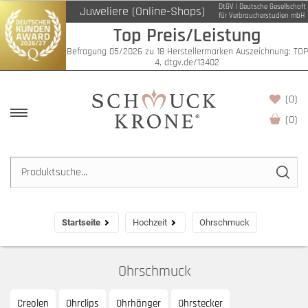
DtGV | Deutsche Gesellschaft
Juweliere (Online-Shops)
Filter
für Verbraucherstudien mbH
Top Preis/Leistung
Befragung 05/2026 zu 18 Herstellermarken Auszeichnung: TOP
4, dtgv.de/13402
(0)
(
0
)
Startseite
Hochzeit
Ohrschmuck
Ohrschmuck
Creolen
Ohrclips
Ohrhänger
Ohrstecker