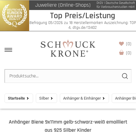
DtGV | Deutsche Gesellschaft
Juweliere (Online-Shops)
für Verbraucherstudien mbH
Top Preis/Leistung
Befragung 05/2026 zu 18 Herstellermarken Auszeichnung: TOP
4, dtgv.de/13402
(0)
(
0
)
Startseite
Silber
Anhänger & Einhänger
Anhänger Bi
Anhänger Biene 9x11mm gelb-schwarz-weiß emailliert
aus 925 Silber Kinder