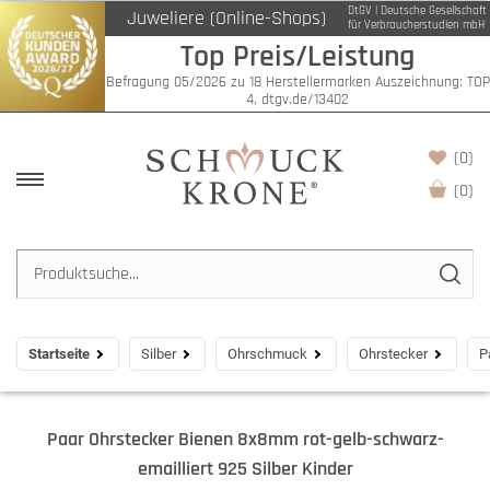
DtGV | Deutsche Gesellschaft
Juweliere (Online-Shops)
für Verbraucherstudien mbH
Top Preis/Leistung
Befragung 05/2026 zu 18 Herstellermarken Auszeichnung: TOP
4, dtgv.de/13402
(0)
(
0
)
Startseite
Silber
Ohrschmuck
Ohrstecker
P
Paar Ohrstecker Bienen 8x8mm rot-gelb-schwarz-
emailliert 925 Silber Kinder