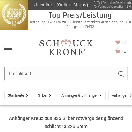
DtGV | Deutsche Gesellschaft
Juweliere (Online-Shops)
für Verbraucherstudien mbH
Top Preis/Leistung
Befragung 05/2026 zu 18 Herstellermarken Auszeichnung: TOP
4, dtgv.de/13402
(0)
(
0
)
Startseite
Silber
Anhänger & Einhänger
Anhänger Kr
Anhänger Kreuz aus 925 Silber rotvergoldet glänzend
schlicht 13,2x8,6mm