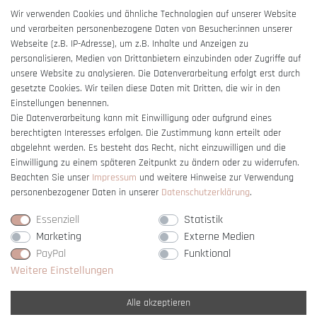
AGB
Wir verwenden Cookies und ähnliche Technologien auf unserer Website
und verarbeiten personenbezogene Daten von Besucher:innen unserer
Impressum
Webseite (z.B. IP-Adresse), um z.B. Inhalte und Anzeigen zu
Barrierefreiheitserklärung
personalisieren, Medien von Drittanbietern einzubinden oder Zugriffe auf
unsere Website zu analysieren. Die Datenverarbeitung erfolgt erst durch
gesetzte Cookies. Wir teilen diese Daten mit Dritten, die wir in den
Einstellungen benennen.
Die Datenverarbeitung kann mit Einwilligung oder aufgrund eines
berechtigten Interesses erfolgen. Die Zustimmung kann erteilt oder
Vertrag widerrufen
abgelehnt werden. Es besteht das Recht, nicht einzuwilligen und die
Einwilligung zu einem späteren Zeitpunkt zu ändern oder zu widerrufen.
Beachten Sie unser
Impressum
und weitere Hinweise zur Verwendung
personenbezogener Daten in unserer
Daten­schutz­erklärung
.
Essenziell
Statistik
Marketing
Externe Medien
PayPal
Funktional
Weitere Einstellungen
Alle akzeptieren