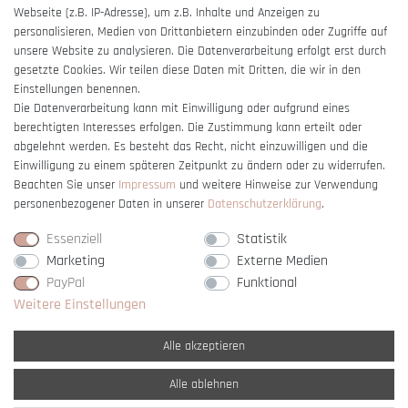
Webseite (z.B. IP-Adresse), um z.B. Inhalte und Anzeigen zu
Barrierefreiheitserklärung
personalisieren, Medien von Drittanbietern einzubinden oder Zugriffe auf
unsere Website zu analysieren. Die Datenverarbeitung erfolgt erst durch
gesetzte Cookies. Wir teilen diese Daten mit Dritten, die wir in den
Einstellungen benennen.
Die Datenverarbeitung kann mit Einwilligung oder aufgrund eines
berechtigten Interesses erfolgen. Die Zustimmung kann erteilt oder
Vertrag widerrufen
abgelehnt werden. Es besteht das Recht, nicht einzuwilligen und die
Einwilligung zu einem späteren Zeitpunkt zu ändern oder zu widerrufen.
Beachten Sie unser
Impressum
und weitere Hinweise zur Verwendung
personenbezogener Daten in unserer
Daten­schutz­erklärung
.
Essenziell
Statistik
Marketing
Externe Medien
PayPal
Funktional
Weitere Einstellungen
Alle akzeptieren
Alle ablehnen