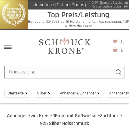
DtGV | Deutsche Gesellschaft
Juweliere (Online-Shops)
für Verbraucherstudien mbH
Top Preis/Leistung
Befragung 05/2026 zu 18 Herstellermarken Auszeichnung: TOP
4, dtgv.de/13402
(0)
(
0
)
Startseite
Silber
Anhänger & Einhänger
Anhänger zw
Anhänger zwei Kreise 16mm mit Süßwasser-Zuchtperle
925 Silber Halsschmuck