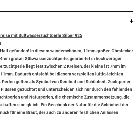
reise mit Süßwasserzuchtperle Silber 925
n
en Halt gefunden! In diesem wunderschönen, 11mm großen Ohrstecker
a. 4mm großer Süßwasserzuchtperle, gearbeitet in hochwertiger
rzuchtperle liegt fest zwischen 2 Kreisen, der kleine ist 7mm im
11mm. Dadurch entsteht bei diesem verspielten luftig-leichten
t. Perlen gelten als Symbol von Reinheit und Schönheit. Zuchtperlen
Flüssen gezüchtet und unterscheiden sich nur durch den fehlenden
Zuchtperlen und Naturperlen, die chemische Zusammensetzung, die
chaften sind gleich. Ein Geschenk der Natur für die Schönheit der
ck für eine Braut, der auch zu anderen festlichen Anlässen