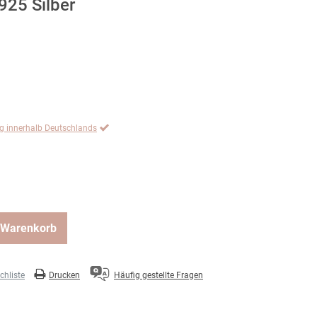
925 Silber
ng innerhalb Deutschlands
 Warenkorb
hliste
Drucken
Häufig gestellte Fragen