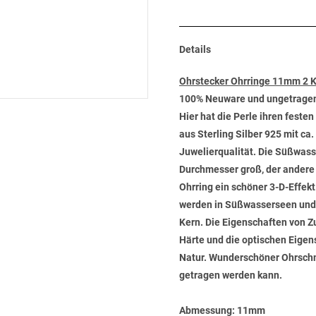
Details
Ohrstecker Ohrringe 11mm 2 K
100% Neuware und ungetrage
Hier hat die Perle ihren fest
aus Sterling Silber 925 mit c
Juwelierqualität. Die Süßwasse
Durchmesser groß, der andere 
Ohrring ein schöner 3-D-Effek
werden in Süßwasserseen und 
Kern. Die Eigenschaften von 
Härte und die optischen Eigens
Natur. Wunderschöner Ohrschmu
getragen werden kann.
Abmessung:
11mm