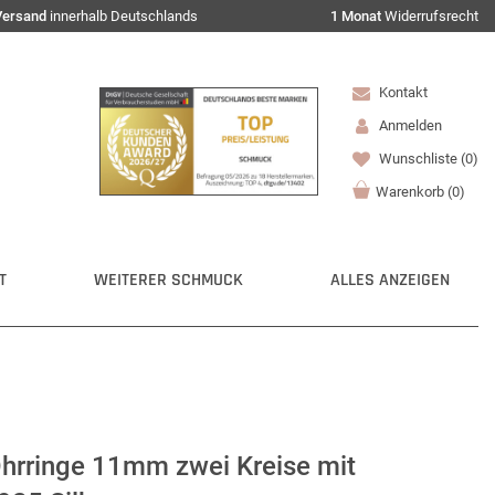
Versand
innerhalb Deutschlands
1 Monat
Widerrufsrecht
Kontakt
Anmelden
Wunschliste
(0)
Warenkorb
(
0
)
T
WEITERER SCHMUCK
ALLES ANZEIGEN
Ohrringe 11mm zwei Kreise mit