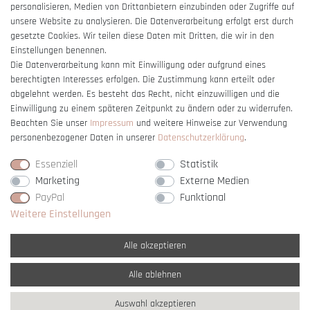
Barrierefreiheitserklärung
personalisieren, Medien von Drittanbietern einzubinden oder Zugriffe auf
unsere Website zu analysieren. Die Datenverarbeitung erfolgt erst durch
gesetzte Cookies. Wir teilen diese Daten mit Dritten, die wir in den
Einstellungen benennen.
Die Datenverarbeitung kann mit Einwilligung oder aufgrund eines
berechtigten Interesses erfolgen. Die Zustimmung kann erteilt oder
Vertrag widerrufen
abgelehnt werden. Es besteht das Recht, nicht einzuwilligen und die
Einwilligung zu einem späteren Zeitpunkt zu ändern oder zu widerrufen.
Beachten Sie unser
Impressum
und weitere Hinweise zur Verwendung
personenbezogener Daten in unserer
Daten­schutz­erklärung
.
Essenziell
Statistik
Marketing
Externe Medien
PayPal
Funktional
Weitere Einstellungen
Alle akzeptieren
Alle ablehnen
* Alle Preise verstehen sich inkl. gesetzl. MwSt. und
zzgl. Versandkosten
Auswahl akzeptieren
** Nur innerhalb Deutschlands
© copyright 2007-2026 Schmuck Krone / Alle