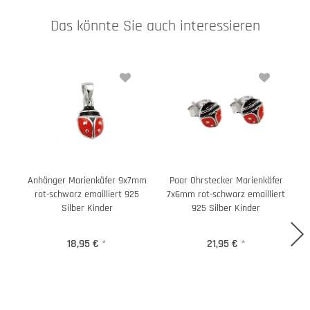
Das könnte Sie auch interessieren
Anhänger Marienkäfer 9x7mm
Paar Ohrstecker Marienkäfer
A
rot-schwarz emailliert 925
7x6mm rot-schwarz emailliert
Silber Kinder
925 Silber Kinder
18,95 €
*
21,95 €
*