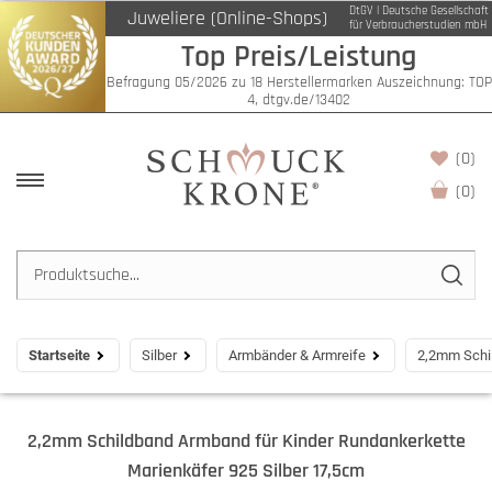
DtGV | Deutsche Gesellschaft
Juweliere (Online-Shops)
für Verbraucherstudien mbH
Top Preis/Leistung
Befragung 05/2026 zu 18 Herstellermarken Auszeichnung: TOP
4, dtgv.de/13402
(0)
(
0
)
Startseite
Silber
Armbänder & Armreife
2,2mm Schil
2,2mm Schildband Armband für Kinder Rundankerkette
Marienkäfer 925 Silber 17,5cm