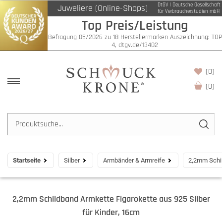
DtGV | Deutsche Gesellschaft
Juweliere (Online-Shops)
für Verbraucherstudien mbH
Top Preis/Leistung
Befragung 05/2026 zu 18 Herstellermarken Auszeichnung: TOP
4, dtgv.de/13402
(0)
(
0
)
Startseite
Silber
Armbänder & Armreife
2,2mm Schil
2,2mm Schildband Armkette Figarokette aus 925 Silber
für Kinder, 16cm