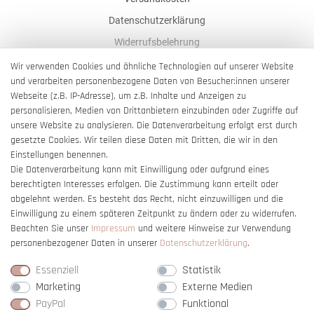
Datenschutzerklärung
Widerrufsbelehrung
AGB
Wir verwenden Cookies und ähnliche Technologien auf unserer Website
und verarbeiten personenbezogene Daten von Besucher:innen unserer
Impressum
Webseite (z.B. IP-Adresse), um z.B. Inhalte und Anzeigen zu
Barrierefreiheitserklärung
personalisieren, Medien von Drittanbietern einzubinden oder Zugriffe auf
unsere Website zu analysieren. Die Datenverarbeitung erfolgt erst durch
gesetzte Cookies. Wir teilen diese Daten mit Dritten, die wir in den
Einstellungen benennen.
Die Datenverarbeitung kann mit Einwilligung oder aufgrund eines
berechtigten Interesses erfolgen. Die Zustimmung kann erteilt oder
Vertrag widerrufen
abgelehnt werden. Es besteht das Recht, nicht einzuwilligen und die
Einwilligung zu einem späteren Zeitpunkt zu ändern oder zu widerrufen.
Beachten Sie unser
Impressum
und weitere Hinweise zur Verwendung
personenbezogener Daten in unserer
Daten­schutz­erklärung
.
Essenziell
Statistik
Marketing
Externe Medien
PayPal
Funktional