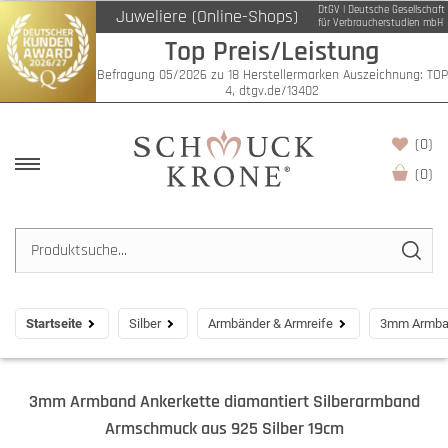
DtGV | Deutsche Gesellschaft
Juweliere (Online-Shops)
für Verbraucherstudien mbH
Top Preis/Leistung
Befragung 05/2026 zu 18 Herstellermarken Auszeichnung: TOP
4, dtgv.de/13402
(0)
(
0
)
Startseite
Silber
Armbänder & Armreife
3mm Armban
3mm Armband Ankerkette diamantiert Silberarmband
Armschmuck aus 925 Silber 19cm