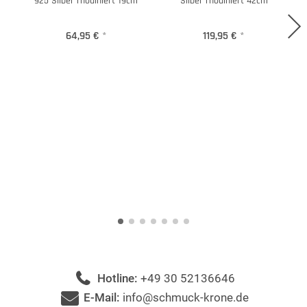
925 Silber rhodiniert 19cm
Silber rhodiniert 42cm
64,95 €
*
119,95 €
*
Hotline:
+49 30 52136646
E-Mail:
info@schmuck-krone.de