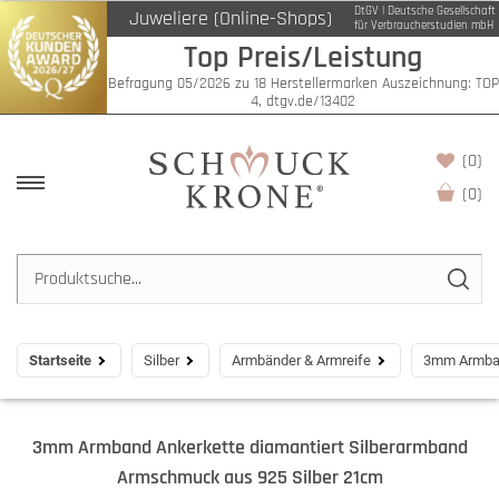
DtGV | Deutsche Gesellschaft
Juweliere (Online-Shops)
für Verbraucherstudien mbH
Top Preis/Leistung
Befragung 05/2026 zu 18 Herstellermarken Auszeichnung: TOP
4, dtgv.de/13402
(0)
(
0
)
Startseite
Silber
Armbänder & Armreife
3mm Armban
3mm Armband Ankerkette diamantiert Silberarmband
Armschmuck aus 925 Silber 21cm