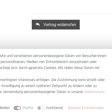
Vertrag widerrufen
site und verarbeiten personenbezogene Daten von Besucher:innen
 personalisieren, Medien von Drittanbietern einzubinden oder
rfolgt erst durch gesetzte Cookies. Wir teilen diese Daten mit
erechtigten Interesses erfolgen. Die Zustimmung kann erteilt oder
e Einwilligung zu einem späteren Zeitpunkt zu ändern oder zu
ur Verwendung personenbezogener Daten in unserer
Daten­schutz­
nnerhalb Deutschlands
© copyright 2007-
Medien
PayPal
Funktional
Weitere Einstellungen