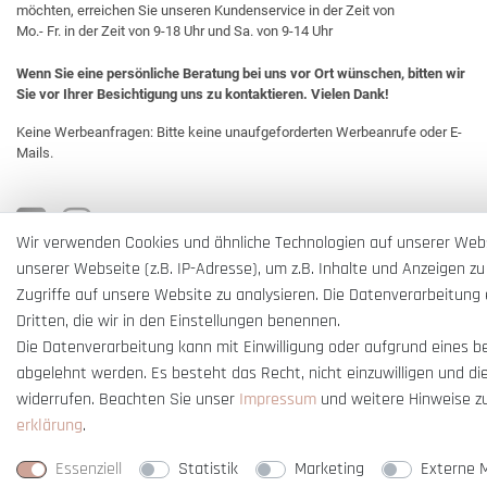
möchten, erreichen Sie unseren Kundenservice in der Zeit von
Mo.- Fr. in der Zeit von 9-18 Uhr und Sa. von 9-14 Uhr
Wenn Sie eine persönliche Beratung bei uns vor Ort wünschen, bitten wir
Sie vor Ihrer Besichtigung uns zu kontaktieren. Vielen Dank!
Keine Werbeanfragen: Bitte keine unaufgeforderten Werbeanrufe oder E-
Mails.
Wir verwenden Cookies und ähnliche Technologien auf unserer Web
unserer Webseite (z.B. IP-Adresse), um z.B. Inhalte und Anzeigen zu
Zugriffe auf unsere Website zu analysieren. Die Datenverarbeitung e
Dritten, die wir in den Einstellungen benennen.
Die Datenverarbeitung kann mit Einwilligung oder aufgrund eines b
abgelehnt werden. Es besteht das Recht, nicht einzuwilligen und di
widerrufen. Beachten Sie unser
Impressum
und weitere Hinweise z
erklärung
.
* Alle Preise verstehen sich inkl. gesetzl. MwSt. und
zzgl. Versandkosten
** Nur i
Essenziell
Statistik
Marketing
Externe 