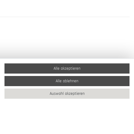
Alle akzeptieren
Alle ablehnen
Auswahl akzeptieren
2026 Schmuck Krone / Alle Rechte vorbehalten / powered by
createyourtemplate