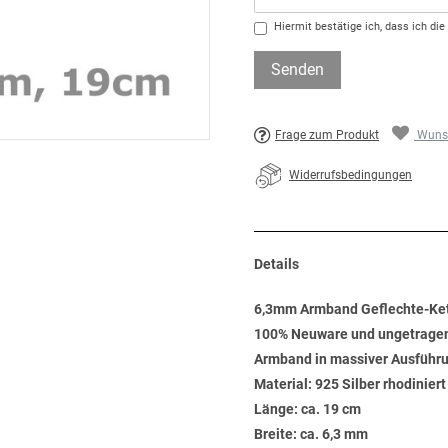
Hiermit bestätige ich, dass ich die
Senden
Frage zum Produkt
Wunsc
Widerrufsbedingungen
Details
6,3mm Armband Geflechte-Kett
100% Neuware und ungetrage
Armband in massiver Ausführ
Material: 925 Silber rhodinier
Länge: ca. 19 cm
Breite: ca. 6,3 mm