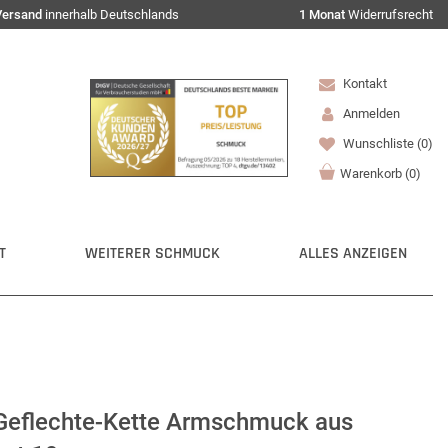
Versand
innerhalb Deutschlands
1 Monat
Widerrufsrecht
Kontakt
Anmelden
Wunschliste
(0)
Warenkorb
(
0
)
T
WEITERER SCHMUCK
ALLES ANZEIGEN
eflechte-Kette Armschmuck aus