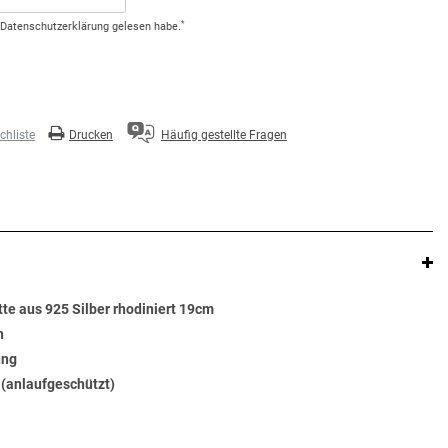
*
Daten­schutz­erklärung
gelesen habe.
hliste
Drucken
Häufig gestellte Fragen
e aus 925 Silber rhodiniert 19cm
n
ung
t (anlaufgeschützt)