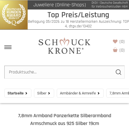
DtGV | Deutsche Gesellschaft
Juweliere (Online-Shops)
für Verbraucherstudien mbH
Top Preis/Leistung
Befragung 05/2026 zu 18 Herstellermarken Auszeichnung: TOP
4, dtgv.de/13402
(0)
(
0
)
Startseite
Silber
Armbänder & Armreife
7,8mm Armb
7,8mm Armband Panzerkette Silberarmband
Armschmuck aus 925 Silber 19cm