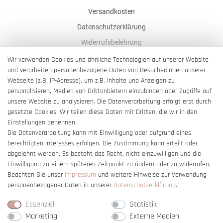
Versandkosten
Datenschutzerklärung
Widerrufsbelehrung
AGB
Wir verwenden Cookies und ähnliche Technologien auf unserer Website
und verarbeiten personenbezogene Daten von Besucher:innen unserer
Impressum
Webseite (z.B. IP-Adresse), um z.B. Inhalte und Anzeigen zu
Barrierefreiheitserklärung
personalisieren, Medien von Drittanbietern einzubinden oder Zugriffe auf
unsere Website zu analysieren. Die Datenverarbeitung erfolgt erst durch
gesetzte Cookies. Wir teilen diese Daten mit Dritten, die wir in den
Einstellungen benennen.
Die Datenverarbeitung kann mit Einwilligung oder aufgrund eines
berechtigten Interesses erfolgen. Die Zustimmung kann erteilt oder
Vertrag widerrufen
abgelehnt werden. Es besteht das Recht, nicht einzuwilligen und die
Einwilligung zu einem späteren Zeitpunkt zu ändern oder zu widerrufen.
Beachten Sie unser
Impressum
und weitere Hinweise zur Verwendung
personenbezogener Daten in unserer
Daten­schutz­erklärung
.
Essenziell
Statistik
Marketing
Externe Medien