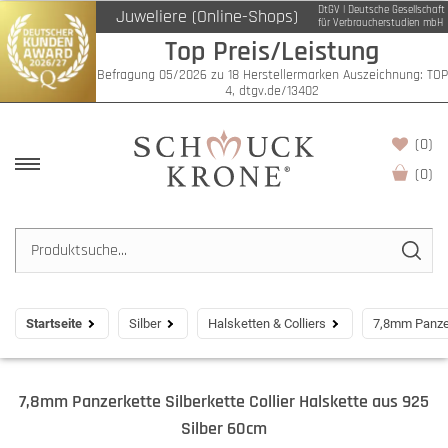
DtGV | Deutsche Gesellschaft
Juweliere (Online-Shops)
für Verbraucherstudien mbH
Top Preis/Leistung
Befragung 05/2026 zu 18 Herstellermarken Auszeichnung: TOP
4, dtgv.de/13402
(0)
(
0
)
Startseite
Silber
Halsketten & Colliers
7,8mm Panzer
7,8mm Panzerkette Silberkette Collier Halskette aus 925
Silber 60cm