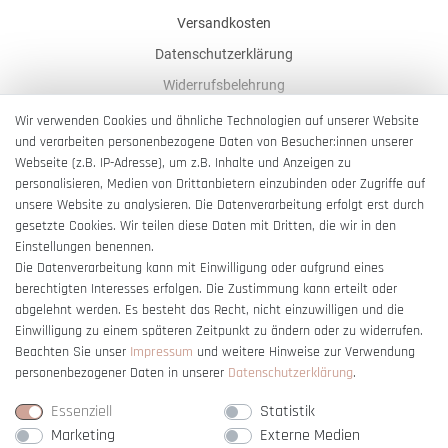
Versandkosten
Datenschutzerklärung
Widerrufsbelehrung
AGB
Wir verwenden Cookies und ähnliche Technologien auf unserer Website
und verarbeiten personenbezogene Daten von Besucher:innen unserer
Impressum
Webseite (z.B. IP-Adresse), um z.B. Inhalte und Anzeigen zu
Barrierefreiheitserklärung
personalisieren, Medien von Drittanbietern einzubinden oder Zugriffe auf
unsere Website zu analysieren. Die Datenverarbeitung erfolgt erst durch
gesetzte Cookies. Wir teilen diese Daten mit Dritten, die wir in den
Einstellungen benennen.
Die Datenverarbeitung kann mit Einwilligung oder aufgrund eines
berechtigten Interesses erfolgen. Die Zustimmung kann erteilt oder
Vertrag widerrufen
abgelehnt werden. Es besteht das Recht, nicht einzuwilligen und die
Einwilligung zu einem späteren Zeitpunkt zu ändern oder zu widerrufen.
Beachten Sie unser
Impressum
und weitere Hinweise zur Verwendung
personenbezogener Daten in unserer
Daten­schutz­erklärung
.
Essenziell
Statistik
Marketing
Externe Medien