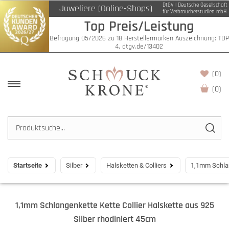
DtGV | Deutsche Gesellschaft
Juweliere (Online-Shops)
für Verbraucherstudien mbH
Top Preis/Leistung
Befragung 05/2026 zu 18 Herstellermarken Auszeichnung: TOP
4, dtgv.de/13402
(0)
(
0
)
Startseite
Silber
Halsketten & Colliers
1,1mm Schlan
1,1mm Schlangenkette Kette Collier Halskette aus 925
Silber rhodiniert 45cm