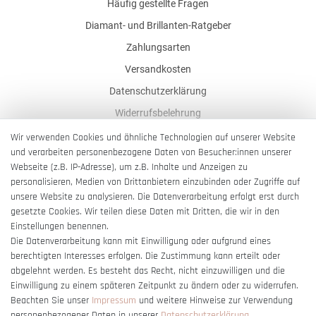
Häufig gestellte Fragen
Diamant- und Brillanten-Ratgeber
Zahlungsarten
Versandkosten
Datenschutzerklärung
Widerrufsbelehrung
AGB
Wir verwenden Cookies und ähnliche Technologien auf unserer Website
und verarbeiten personenbezogene Daten von Besucher:innen unserer
Impressum
Webseite (z.B. IP-Adresse), um z.B. Inhalte und Anzeigen zu
Barrierefreiheitserklärung
personalisieren, Medien von Drittanbietern einzubinden oder Zugriffe auf
unsere Website zu analysieren. Die Datenverarbeitung erfolgt erst durch
gesetzte Cookies. Wir teilen diese Daten mit Dritten, die wir in den
Einstellungen benennen.
Die Datenverarbeitung kann mit Einwilligung oder aufgrund eines
berechtigten Interesses erfolgen. Die Zustimmung kann erteilt oder
Vertrag widerrufen
abgelehnt werden. Es besteht das Recht, nicht einzuwilligen und die
Einwilligung zu einem späteren Zeitpunkt zu ändern oder zu widerrufen.
Beachten Sie unser
Impressum
und weitere Hinweise zur Verwendung
personenbezogener Daten in unserer
Daten­schutz­erklärung
.