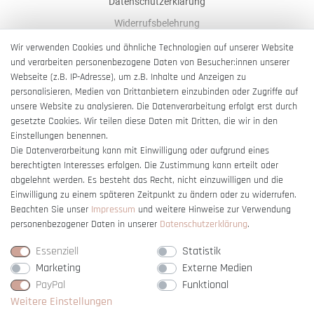
Datenschutzerklärung
Widerrufsbelehrung
AGB
Wir verwenden Cookies und ähnliche Technologien auf unserer Website
und verarbeiten personenbezogene Daten von Besucher:innen unserer
Impressum
Webseite (z.B. IP-Adresse), um z.B. Inhalte und Anzeigen zu
Barrierefreiheitserklärung
personalisieren, Medien von Drittanbietern einzubinden oder Zugriffe auf
unsere Website zu analysieren. Die Datenverarbeitung erfolgt erst durch
gesetzte Cookies. Wir teilen diese Daten mit Dritten, die wir in den
Einstellungen benennen.
Die Datenverarbeitung kann mit Einwilligung oder aufgrund eines
berechtigten Interesses erfolgen. Die Zustimmung kann erteilt oder
Vertrag widerrufen
abgelehnt werden. Es besteht das Recht, nicht einzuwilligen und die
Einwilligung zu einem späteren Zeitpunkt zu ändern oder zu widerrufen.
Beachten Sie unser
Impressum
und weitere Hinweise zur Verwendung
personenbezogener Daten in unserer
Daten­schutz­erklärung
.
Essenziell
Statistik
Marketing
Externe Medien
PayPal
Funktional
Weitere Einstellungen