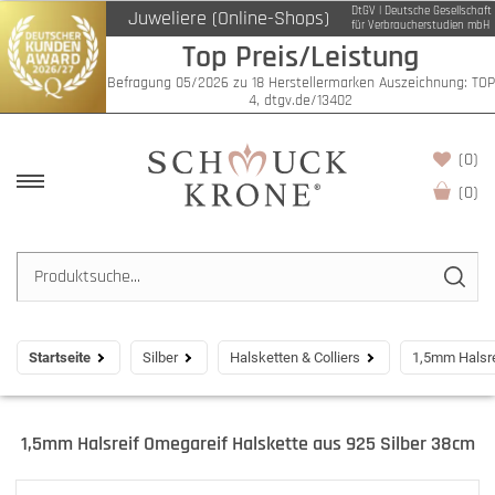
DtGV | Deutsche Gesellschaft
Juweliere (Online-Shops)
für Verbraucherstudien mbH
Top Preis/Leistung
Befragung 05/2026 zu 18 Herstellermarken Auszeichnung: TOP
4, dtgv.de/13402
(0)
(
0
)
Startseite
Silber
Halsketten & Colliers
1,5mm Halsre
1,5mm Halsreif Omegareif Halskette aus 925 Silber 38cm