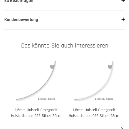
EU Beauftragter
Kundenbewertung
Das könnte Sie auch interessieren
1,5mm Halsreif Omegareif
1,5mm Halsreif Omegareif
Halskette aus 925 Silber 50cm
Halskette aus 925 Silber 42cm
H