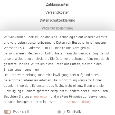
Zahlungsarten
Versandkosten
Datenschutzerklärung
Widerrufsbelehrung
AGB
Wir verwenden Cookies und ähnliche Technologien auf unserer Website
und verarbeiten personenbezogene Daten von Besucher:innen unserer
Impressum
Webseite (z.B. IP-Adresse), um z.B. Inhalte und Anzeigen zu
Barrierefreiheitserklärung
personalisieren, Medien von Drittanbietern einzubinden oder Zugriffe auf
unsere Website zu analysieren. Die Datenverarbeitung erfolgt erst durch
gesetzte Cookies. Wir teilen diese Daten mit Dritten, die wir in den
Einstellungen benennen.
Die Datenverarbeitung kann mit Einwilligung oder aufgrund eines
berechtigten Interesses erfolgen. Die Zustimmung kann erteilt oder
Vertrag widerrufen
abgelehnt werden. Es besteht das Recht, nicht einzuwilligen und die
Einwilligung zu einem späteren Zeitpunkt zu ändern oder zu widerrufen.
Beachten Sie unser
Impressum
und weitere Hinweise zur Verwendung
personenbezogener Daten in unserer
Daten­schutz­erklärung
.
Essenziell
Statistik