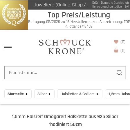
DtGV | Deutsche Gesellschaft
Juweliere (Online-Shops)
für Verbraucherstudien mbH
Top Preis/Leistung
Befragung 05/2026 zu 18 Herstellermarken Auszeichnung: TOP
4, dtgv.de/13402
(0)
(
0
)
Startseite
Silber
Halsketten & Colliers
1,5mm Halsre
1,5mm Halsreif Omegareif Halskette aus 925 Silber
rhodiniert 50cm