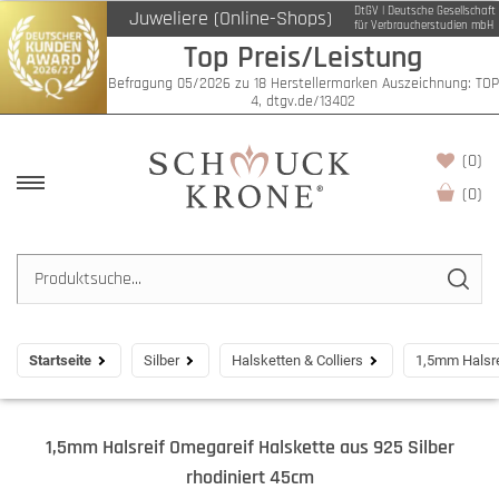
DtGV | Deutsche Gesellschaft
Juweliere (Online-Shops)
für Verbraucherstudien mbH
Top Preis/Leistung
Befragung 05/2026 zu 18 Herstellermarken Auszeichnung: TOP
4, dtgv.de/13402
(0)
(
0
)
Startseite
Silber
Halsketten & Colliers
1,5mm Halsre
1,5mm Halsreif Omegareif Halskette aus 925 Silber
rhodiniert 45cm