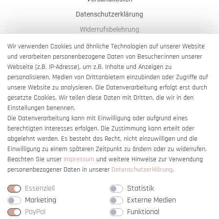
Datenschutzerklärung
Widerrufsbelehrung
AGB
Wir verwenden Cookies und ähnliche Technologien auf unserer Website
und verarbeiten personenbezogene Daten von Besucher:innen unserer
Impressum
Webseite (z.B. IP-Adresse), um z.B. Inhalte und Anzeigen zu
Barrierefreiheitserklärung
personalisieren, Medien von Drittanbietern einzubinden oder Zugriffe auf
unsere Website zu analysieren. Die Datenverarbeitung erfolgt erst durch
gesetzte Cookies. Wir teilen diese Daten mit Dritten, die wir in den
Einstellungen benennen.
Die Datenverarbeitung kann mit Einwilligung oder aufgrund eines
berechtigten Interesses erfolgen. Die Zustimmung kann erteilt oder
Vertrag widerrufen
abgelehnt werden. Es besteht das Recht, nicht einzuwilligen und die
Einwilligung zu einem späteren Zeitpunkt zu ändern oder zu widerrufen.
Beachten Sie unser
Impressum
und weitere Hinweise zur Verwendung
personenbezogener Daten in unserer
Daten­schutz­erklärung
.
Essenziell
Statistik
Marketing
Externe Medien
PayPal
Funktional