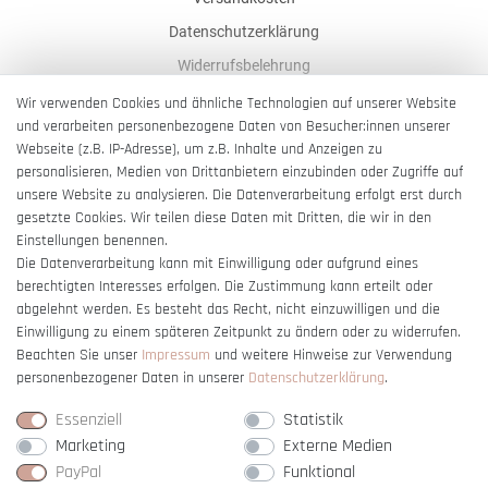
Datenschutzerklärung
Widerrufsbelehrung
AGB
Wir verwenden Cookies und ähnliche Technologien auf unserer Website
und verarbeiten personenbezogene Daten von Besucher:innen unserer
Impressum
Webseite (z.B. IP-Adresse), um z.B. Inhalte und Anzeigen zu
Barrierefreiheitserklärung
personalisieren, Medien von Drittanbietern einzubinden oder Zugriffe auf
unsere Website zu analysieren. Die Datenverarbeitung erfolgt erst durch
gesetzte Cookies. Wir teilen diese Daten mit Dritten, die wir in den
Einstellungen benennen.
Die Datenverarbeitung kann mit Einwilligung oder aufgrund eines
berechtigten Interesses erfolgen. Die Zustimmung kann erteilt oder
Vertrag widerrufen
abgelehnt werden. Es besteht das Recht, nicht einzuwilligen und die
Einwilligung zu einem späteren Zeitpunkt zu ändern oder zu widerrufen.
Beachten Sie unser
Impressum
und weitere Hinweise zur Verwendung
personenbezogener Daten in unserer
Daten­schutz­erklärung
.
Essenziell
Statistik
Marketing
Externe Medien
PayPal
Funktional