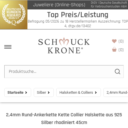
DtGV | Deutsche Gesellschaft
Juweliere (Online-Shops)
für Verbraucherstudien mbH
Top Preis/Leistung
Befragung 05/2026 zu 18 Herstellermarken Auszeichnung: TOP
4, dtgv.de/13402
(0)
(
0
)
Startseite
Silber
Halsketten & Colliers
2,4mm Rund-A
2,4mm Rund-Ankerkette Kette Collier Halskette aus 925
Silber rhodiniert 45cm