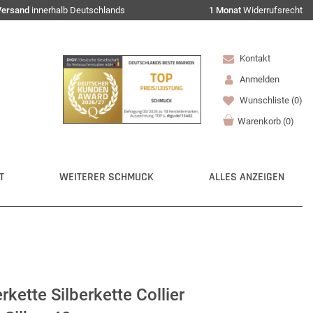
Versand
innerhalb Deutschlands
1 Monat
Widerrufsrecht
Kontakt
Anmelden
Wunschliste
(0)
Warenkorb
(
0
)
T
WEITERER SCHMUCK
ALLES ANZEIGEN
ette Silberkette Collier