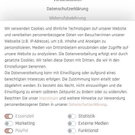
Datenschutzerklärung
Widerrufsbelehrung
AGB
Wir verwenden Cookies und ähnliche Technologien auf unserer Website
und verarbeiten personenbezogene Daten von Besucher:innen unserer
Impressum
Webseite (z.B. IP-Adresse), um z.B. Inhalte und Anzeigen zu
Barrierefreiheitserklärung
personalisieren, Medien von Drittanbietern einzubinden oder Zugriffe auf
unsere Website zu analysieren. Die Datenverarbeitung erfolgt erst durch
gesetzte Cookies. Wir teilen diese Daten mit Dritten, die wir in den
Einstellungen benennen.
Die Datenverarbeitung kann mit Einwilligung oder aufgrund eines
berechtigten Interesses erfolgen. Die Zustimmung kann erteilt oder
Vertrag widerrufen
abgelehnt werden. Es besteht das Recht, nicht einzuwilligen und die
Einwilligung zu einem späteren Zeitpunkt zu ändern oder zu widerrufen.
Beachten Sie unser
Impressum
und weitere Hinweise zur Verwendung
personenbezogener Daten in unserer
Daten­schutz­erklärung
.
Essenziell
Statistik
Marketing
Externe Medien
PayPal
Funktional