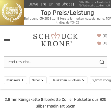
DtGV | Deutsche Gesellschaft
Juweliere (Online-Shops)
für Verbraucherstudien mbH
Top Preis/Leistung
Befragung 05/2026 zu 18 Herstellermarken Auszeichnung: TOP
4, dtgv.de/13402
(0)
(
0
)
Startseite
Silber
Halsketten & Colliers
2,8mm Königsk
2,8mm Königskette Silberkette Collier Halskette aus 925
Silber rhodiniert 55cm