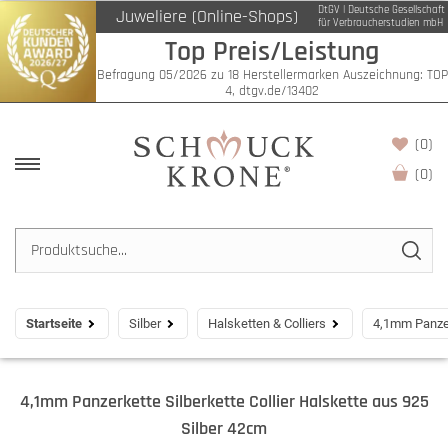
DtGV | Deutsche Gesellschaft
Juweliere (Online-Shops)
für Verbraucherstudien mbH
Top Preis/Leistung
Befragung 05/2026 zu 18 Herstellermarken Auszeichnung: TOP
4, dtgv.de/13402
(0)
(
0
)
Startseite
Silber
Halsketten & Colliers
4,1mm Panzer
4,1mm Panzerkette Silberkette Collier Halskette aus 925
Silber 42cm