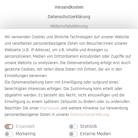
Versandkosten
Datenschutzerklärung
Widerrufsbelehrung
AGB
Wir verwenden Cookies und ähnliche Technologien auf unserer Website
und verarbeiten personenbezogene Daten von Besucher:innen unserer
Impressum
Webseite (z.B. IP-Adresse), um z.B. Inhalte und Anzeigen zu
Barrierefreiheitserklärung
personalisieren, Medien von Drittanbietern einzubinden oder Zugriffe auf
unsere Website zu analysieren. Die Datenverarbeitung erfolgt erst durch
gesetzte Cookies. Wir teilen diese Daten mit Dritten, die wir in den
Einstellungen benennen.
Die Datenverarbeitung kann mit Einwilligung oder aufgrund eines
berechtigten Interesses erfolgen. Die Zustimmung kann erteilt oder
Vertrag widerrufen
abgelehnt werden. Es besteht das Recht, nicht einzuwilligen und die
Einwilligung zu einem späteren Zeitpunkt zu ändern oder zu widerrufen.
Beachten Sie unser
Impressum
und weitere Hinweise zur Verwendung
personenbezogener Daten in unserer
Daten­schutz­erklärung
.
Essenziell
Statistik
Marketing
Externe Medien