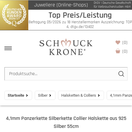
DtGV | Deutsche Gesellschaft
Juweliere (Online-Shops)
für Verbraucherstudien mbH
Top Preis/Leistung
Befragung 05/2026 zu 18 Herstellermarken Auszeichnung: TOP
4, dtgv.de/13402
(0)
(
0
)
Startseite
Silber
Halsketten & Colliers
4,1mm Panzer
4,1mm Panzerkette Silberkette Collier Halskette aus 925
Silber 55cm