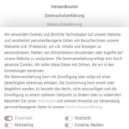
Versandkosten
Datenschutzerklärung
Widerrufsbelehrung
AGB
Wir verwenden Cookies und ähnliche Technologien auf unserer Website
und verarbeiten personenbezogene Daten von Besucher:innen unserer
Impressum
Webseite (z.B. IP-Adresse), um z.B. Inhalte und Anzeigen zu
Barrierefreiheitserklärung
personalisieren, Medien von Drittanbietern einzubinden oder Zugriffe auf
unsere Website zu analysieren. Die Datenverarbeitung erfolgt erst durch
gesetzte Cookies. Wir teilen diese Daten mit Dritten, die wir in den
Einstellungen benennen.
Die Datenverarbeitung kann mit Einwilligung oder aufgrund eines
berechtigten Interesses erfolgen. Die Zustimmung kann erteilt oder
Vertrag widerrufen
abgelehnt werden. Es besteht das Recht, nicht einzuwilligen und die
Einwilligung zu einem späteren Zeitpunkt zu ändern oder zu widerrufen.
Beachten Sie unser
Impressum
und weitere Hinweise zur Verwendung
personenbezogener Daten in unserer
Daten­schutz­erklärung
.
Essenziell
Statistik
Marketing
Externe Medien