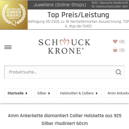
DtGV | Deutsche Gesellschaft
Juweliere (Online-Shops)
für Verbraucherstudien mbH
Top Preis/Leistung
Befragung 05/2026 zu 18 Herstellermarken Auszeichnung: TOP
4, dtgv.de/13402
(0)
(
0
)
Startseite
Silber
Halsketten & Colliers
4mm Ankerkett
4mm Ankerkette diamantiert Collier Halskette aus 925
Silber rhodiniert 60cm