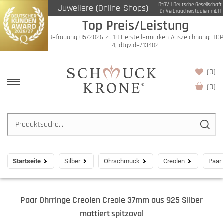
DtGV | Deutsche Gesellschaft
Juweliere (Online-Shops)
für Verbraucherstudien mbH
Top Preis/Leistung
Befragung 05/2026 zu 18 Herstellermarken Auszeichnung: TOP
4, dtgv.de/13402
(0)
(
0
)
Startseite
Silber
Ohrschmuck
Creolen
Paar 
Paar Ohrringe Creolen Creole 37mm aus 925 Silber
mattiert spitzoval