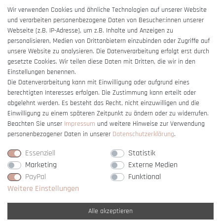
AGB
Wir verwenden Cookies und ähnliche Technologien auf unserer Website
und verarbeiten personenbezogene Daten von Besucher:innen unserer
Impressum
Webseite (z.B. IP-Adresse), um z.B. Inhalte und Anzeigen zu
Barrierefreiheitserklärung
personalisieren, Medien von Drittanbietern einzubinden oder Zugriffe auf
unsere Website zu analysieren. Die Datenverarbeitung erfolgt erst durch
gesetzte Cookies. Wir teilen diese Daten mit Dritten, die wir in den
Einstellungen benennen.
Die Datenverarbeitung kann mit Einwilligung oder aufgrund eines
berechtigten Interesses erfolgen. Die Zustimmung kann erteilt oder
Vertrag widerrufen
abgelehnt werden. Es besteht das Recht, nicht einzuwilligen und die
Einwilligung zu einem späteren Zeitpunkt zu ändern oder zu widerrufen.
Beachten Sie unser
Impressum
und weitere Hinweise zur Verwendung
personenbezogener Daten in unserer
Daten­schutz­erklärung
.
Essenziell
Statistik
Marketing
Externe Medien
PayPal
Funktional
Weitere Einstellungen
Alle akzeptieren