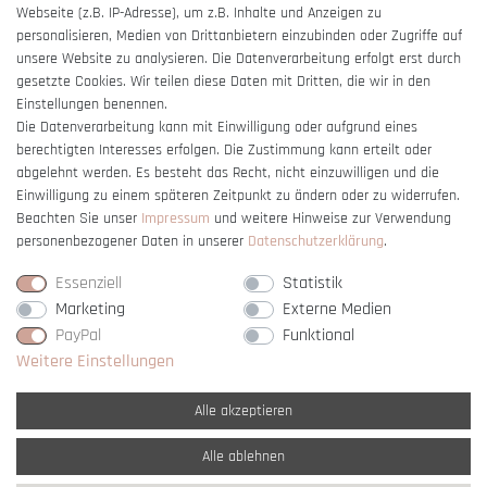
Webseite (z.B. IP-Adresse), um z.B. Inhalte und Anzeigen zu
Barrierefreiheitserklärung
personalisieren, Medien von Drittanbietern einzubinden oder Zugriffe auf
unsere Website zu analysieren. Die Datenverarbeitung erfolgt erst durch
gesetzte Cookies. Wir teilen diese Daten mit Dritten, die wir in den
Einstellungen benennen.
Die Datenverarbeitung kann mit Einwilligung oder aufgrund eines
berechtigten Interesses erfolgen. Die Zustimmung kann erteilt oder
Vertrag widerrufen
abgelehnt werden. Es besteht das Recht, nicht einzuwilligen und die
Einwilligung zu einem späteren Zeitpunkt zu ändern oder zu widerrufen.
Beachten Sie unser
Impressum
und weitere Hinweise zur Verwendung
personenbezogener Daten in unserer
Daten­schutz­erklärung
.
Essenziell
Statistik
Marketing
Externe Medien
PayPal
Funktional
Weitere Einstellungen
Alle akzeptieren
Alle ablehnen
* Alle Preise verstehen sich inkl. gesetzl. MwSt. und
zzgl. Versandkosten