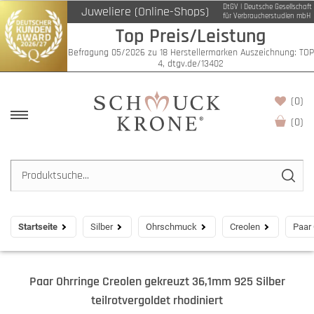
DtGV | Deutsche Gesellschaft
Juweliere (Online-Shops)
für Verbraucherstudien mbH
Top Preis/Leistung
Befragung 05/2026 zu 18 Herstellermarken Auszeichnung: TOP
4, dtgv.de/13402
(0)
(
0
)
Startseite
Silber
Ohrschmuck
Creolen
Paar 
Paar Ohrringe Creolen gekreuzt 36,1mm 925 Silber
teilrotvergoldet rhodiniert